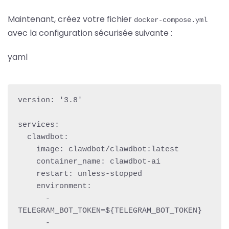
Maintenant, créez votre fichier
docker-compose.yml
avec la configuration sécurisée suivante :
yaml
version: '3.8'

services:

  clawdbot:

    image: clawdbot/clawdbot:latest

    container_name: clawdbot-ai

    restart: unless-stopped

    environment:

      - 
TELEGRAM_BOT_TOKEN=${TELEGRAM_BOT_TOKEN}

      - 