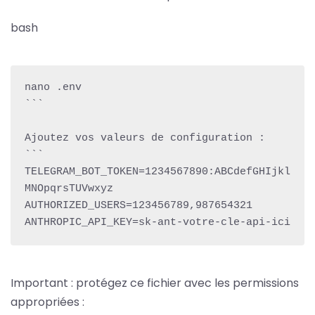
bash
nano .env

```

Ajoutez vos valeurs de configuration :

```

TELEGRAM_BOT_TOKEN=1234567890:ABCdefGHIjkl
MNOpqrsTUVwxyz

AUTHORIZED_USERS=123456789,987654321

ANTHROPIC_API_KEY=sk-ant-votre-cle-api-ici
Important : protégez ce fichier avec les permissions
appropriées :