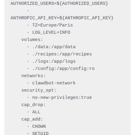
AUTHORIZED_USERS=${AUTHORIZED_USERS}

      - 
ANTHROPIC_API_KEY=${ANTHROPIC_API_KEY}

      - TZ=Europe/Paris

      - LOG_LEVEL=INFO

    volumes:

      - ./data:/app/data

      - ./recipes:/app/recipes

      - ./logs:/app/logs

      - ./config:/app/config:ro

    networks:

      - clawdbot-network

    security_opt:

      - no-new-privileges:true

    cap_drop:

      - ALL

    cap_add:

      - CHOWN

      - SETGID
