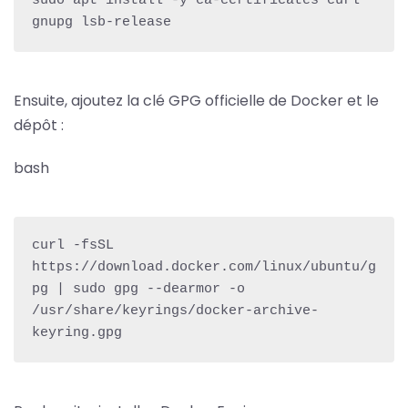
sudo apt install -y ca-certificates curl 
gnupg lsb-release
Ensuite, ajoutez la clé GPG officielle de Docker et le
dépôt :
bash
curl -fsSL 
https://download.docker.com/linux/ubuntu/g
pg | sudo gpg --dearmor -o 
/usr/share/keyrings/docker-archive-
keyring.gpg