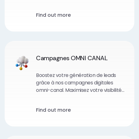
public cible et convertissez-les en
prospects de qualité grâce à des
Find out more
tactiques marketing ciblées.
Campagnes OMNI CANAL
Boostez votre génération de leads
grâce à nos campagnes digitales
omni-canal. Maximisez votre visibilité
en ligne et attirez des prospects
qualifiés avec des stratégies
Find out more
marketing multi-canales percutantes.