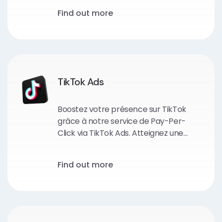
avec des publicités vidéo percutantes
Find out more
et obtenez des résultats tangibles en
termes de vues, d’engagement et de
conversions.
TikTok Ads
Boostez votre présence sur TikTok
grâce à notre service de Pay-Per-
Click via TikTok Ads. Atteignez une
audience jeune et engagée, amplifiez
votre notoriété et générez du trafic
Find out more
qualifié en exploitant le potentiel de
cette plateforme de médias sociaux
en pleine croissance.