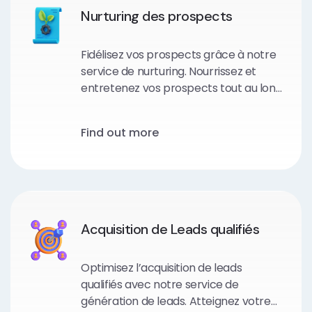
Nurturing des prospects
Fidélisez vos prospects grâce à notre
service de nurturing. Nourrissez et
entretenez vos prospects tout au long
du processus d’achat en utilisant des
stratégies de communication
Find out more
personnalisées et pertinentes.
Acquisition de Leads qualifiés
Optimisez l’acquisition de leads
qualifiés avec notre service de
génération de leads. Atteignez votre